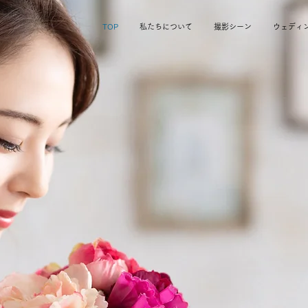
TOP
私たちについて
撮影シーン
ウェディ
「
いま
」を
大切
に写す