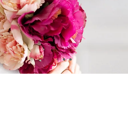
くにひろ写真館では、日常のひとコマ、大切な記念日な
あなたの「
いま
」と「
想い
」を大切に写します
私たちについて