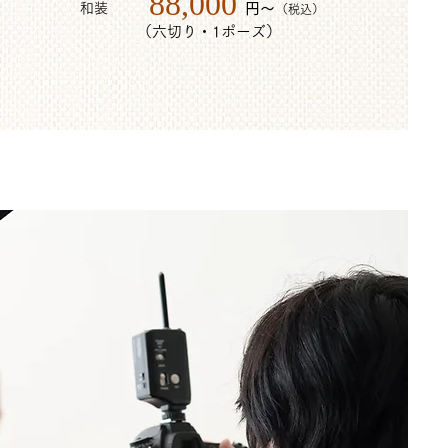
88,000
和装
​円～
（税込）
（六切り・1ポーズ）